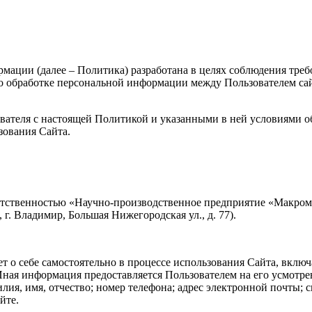
ции (далее – Политика) разработана в целях соблюдения требов
бработке персональной информации между Пользователем сайта h
ователя с настоящей Политикой и указанными в ней условиями о
зования Сайта.
ветственностью «Научно-производственное предприятие «Макро
г. Владимир, Большая Нижегородская ул., д. 77).
 о себе самостоятельно в процессе использования Сайта, включ
ная информация предоставляется Пользователем на его усмотре
илия, имя, отчество; номер телефона; адрес электронной почты;
йте.