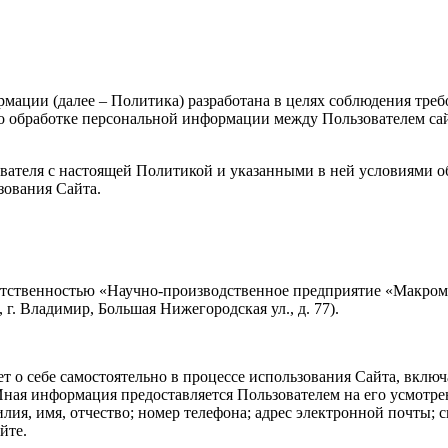
ции (далее – Политика) разработана в целях соблюдения требов
бработке персональной информации между Пользователем сайта h
ователя с настоящей Политикой и указанными в ней условиями о
зования Сайта.
ветственностью «Научно-производственное предприятие «Макро
г. Владимир, Большая Нижегородская ул., д. 77).
 о себе самостоятельно в процессе использования Сайта, включ
ная информация предоставляется Пользователем на его усмотре
илия, имя, отчество; номер телефона; адрес электронной почты;
йте.