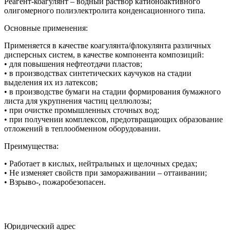
Реагент-коагулянт – водный раствор катионоактивного
олигомерного полиэлектролита конденсационного типа.
Основные применения:
Применяется в качестве коагулянта/флокулянта различных
дисперсных систем, в качестве компонента композиций:
• для повышения нефтеотдачи пластов;
• в производствах синтетических каучуков на стадии
выделения их из латексов;
• в производстве бумаги на стадии формирования бумажного
листа для укрупнения частиц целлюлозы;
• при очистке промышленных сточных вод;
• при получении комплексов, предотвращающих образование
отложений в теплообменном оборудовании.
Преимущества:
• Работает в кислых, нейтральных и щелочных средах;
• Не изменяет свойств при замораживании – оттаивании;
• Взрыво-, пожаробезопасен.
Юридический адрес