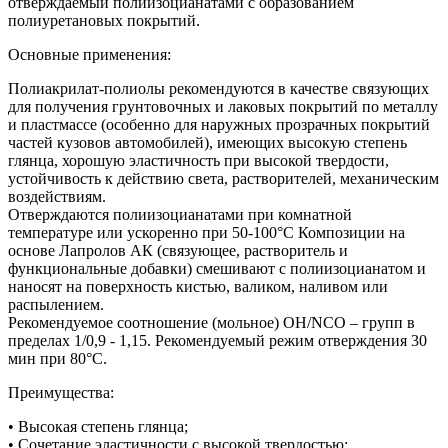
отверждаемый полиизоцианатами с образованием
полиуретановых покрытий.
Основные применения:
Полиакрилат-полиолы рекомендуются в качестве связующих
для получения грунтовочных и лаковых покрытий по металлу
и пластмассе (особенно для наружных прозрачных покрытий
частей кузовов автомобилей), имеющих высокую степень
глянца, хорошую эластичность при высокой твердости,
устойчивость к действию света, растворителей, механическим
воздействиям.
Отверждаются полиизоцианатами при комнатной
температуре или ускоренно при 50-100°С Композиции на
основе Лапролов АК (связующее, растворитель и
функциональные добавки) смешивают с полиизоцианатом и
наносят на поверхность кистью, валиком, наливом или
распылением.
Рекомендуемое соотношение (мольное) ОН/NCO – групп в
пределах 1/0,9 - 1,15. Рекомендуемый режим отверждения 30
мин при 80°С.
Преимущества:
• Высокая степень глянца;
• Сочетание эластичности с высокой твердостью;