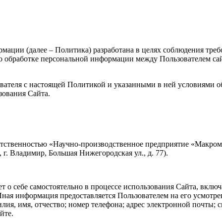
ции (далее – Политика) разработана в целях соблюдения требов
бработке персональной информации между Пользователем сайта h
ователя с настоящей Политикой и указанными в ней условиями о
зования Сайта.
ветственностью «Научно-производственное предприятие «Макро
г. Владимир, Большая Нижегородская ул., д. 77).
 о себе самостоятельно в процессе использования Сайта, включ
ная информация предоставляется Пользователем на его усмотре
илия, имя, отчество; номер телефона; адрес электронной почты;
йте.