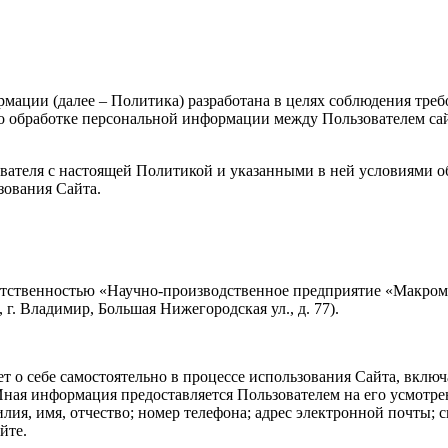
ции (далее – Политика) разработана в целях соблюдения требов
бработке персональной информации между Пользователем сайта h
ователя с настоящей Политикой и указанными в ней условиями о
зования Сайта.
ветственностью «Научно-производственное предприятие «Макро
г. Владимир, Большая Нижегородская ул., д. 77).
 о себе самостоятельно в процессе использования Сайта, включ
ная информация предоставляется Пользователем на его усмотре
илия, имя, отчество; номер телефона; адрес электронной почты;
йте.