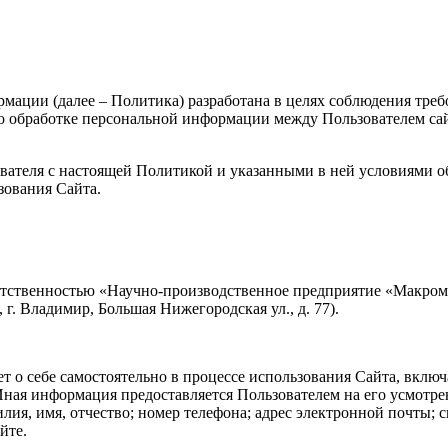
ции (далее – Политика) разработана в целях соблюдения требов
бработке персональной информации между Пользователем сайта h
ователя с настоящей Политикой и указанными в ней условиями о
зования Сайта.
ветственностью «Научно-производственное предприятие «Макро
г. Владимир, Большая Нижегородская ул., д. 77).
 о себе самостоятельно в процессе использования Сайта, включ
ная информация предоставляется Пользователем на его усмотре
илия, имя, отчество; номер телефона; адрес электронной почты;
йте.