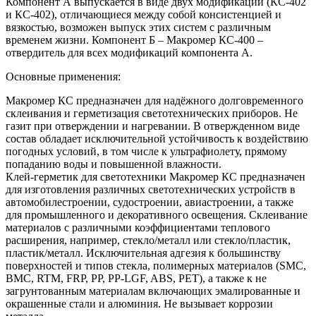
Компонент А выпускается в виде двух модификаций (КС-402
и КС-402), отличающиеся между собой консистенцией и
вязкостью, возможен выпуск этих систем с различным
временем жизни. Компонент Б – Макромер КС-400 –
отвердитель для всех модификаций компонента А.
Основные применения:
Макромер КС предназначен для надёжного долговременного
склеивания и герметизация светотехнических приборов. Не
газит при отверждении и нагревании. В отвержденном виде
состав обладает исключительной устойчивость к воздействию
погодных условий, в том числе к ультрафиолету, прямому
попаданию воды и повышенной влажности.
Клей-герметик для светотехники Макромер КС предназначен
для изготовления различных светотехнических устройств в
автомобилестроении, судостроении, авиастроении, а также
для промышленного и декоративного освещения. Склеивание
материалов с различными коэффициентами теплового
расширения, например, стекло/металл или стекло/пластик,
пластик/металл. Исключительная адгезия к большинству
поверхностей и типов стекла, полимерных материалов (SMC,
BMC, RTM, FRP, PP, PP-LGF, ABS, PET), а также к не
загрунтованным материалам включающих эмалированные и
окрашенные стали и алюминия. Не вызывает коррозии