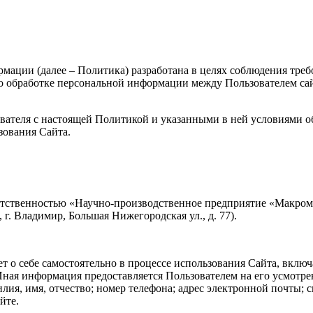
ции (далее – Политика) разработана в целях соблюдения требов
бработке персональной информации между Пользователем сайта h
ователя с настоящей Политикой и указанными в ней условиями о
зования Сайта.
ветственностью «Научно-производственное предприятие «Макро
г. Владимир, Большая Нижегородская ул., д. 77).
 о себе самостоятельно в процессе использования Сайта, включ
ная информация предоставляется Пользователем на его усмотре
илия, имя, отчество; номер телефона; адрес электронной почты;
йте.